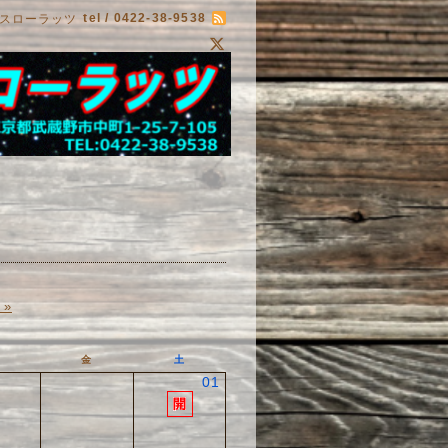
tel / 0422-38-9538
スローラッツ
 »
金
土
01