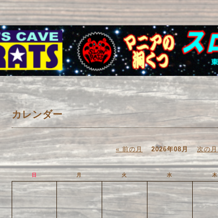
カレンダー
« 前の月
2026年08月
次の月
日
月
火
水
木