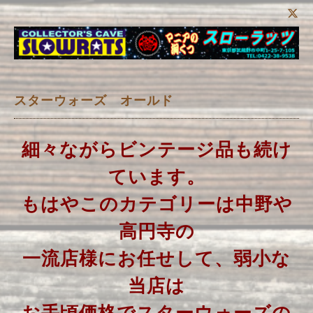
スターウォーズ オールド
細々ながらビンテージ品も続け
ています。
もはやこのカテゴリーは中野や
高円寺の
一流店様にお任せして、弱小な
当店は
お手頃価格でスターウォーズの