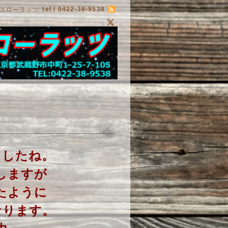
tel / 0422-38-9538
スローラッツ
ましたね。
しますが
たように
なります。