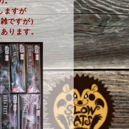
力。
しますが
や雑ですが）
てあります。