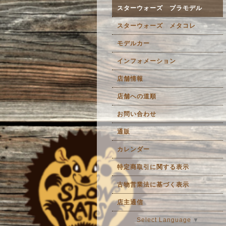
スターウォーズ プラモデル
スターウォーズ メタコレ
モデルカー
インフォメーション
店舗情報
店舗への道順
お問い合わせ
通販
カレンダー
特定商取引に関する表示
古物営業法に基づく表示
店主通信
Select Language
▼