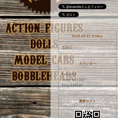
2026.08.07 Friday
営業日
カウンター
Today
39
Yesterday
227
Total
228127
携帯サイト