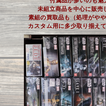
付属品が多いのも魅
未組立商品を中心に販売
素組の買取品も（処理がや
カスタム用に多少取り揃え