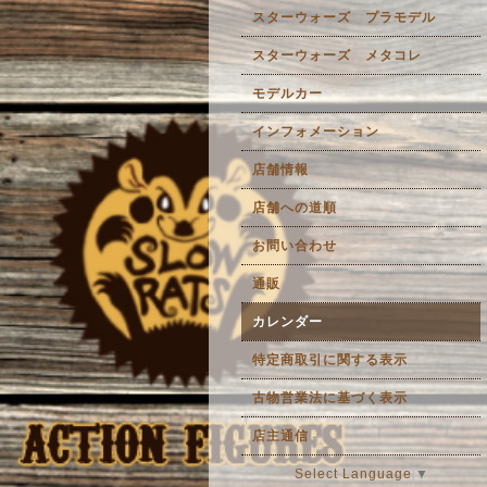
スターウォーズ プラモデル
スターウォーズ メタコレ
モデルカー
インフォメーション
店舗情報
店舗への道順
お問い合わせ
通販
カレンダー
特定商取引に関する表示
古物営業法に基づく表示
店主通信
Select Language
▼