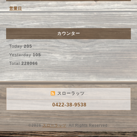
営業日
カウンター
Today
205
Yesterday
105
Total
228066
スローラッツ
0422-38-9538
©2026
スローラッツ
. All Rights Reserved.